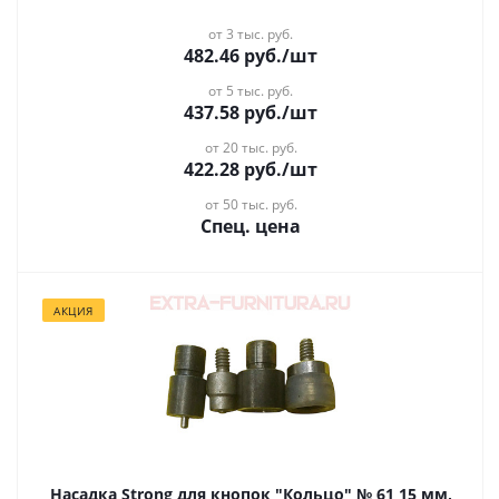
от 3 тыс. руб.
482.46
руб.
/шт
от 5 тыс. руб.
437.58
руб.
/шт
от 20 тыс. руб.
422.28
руб.
/шт
от 50 тыс. руб.
Спец. цена
АКЦИЯ
Насадка Strong для кнопок "Кольцо" № 61 15 мм,